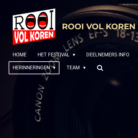
Ga
direct
naar
ROOI VOL KOREN 
de
hoofdinhoud
HOME
HET FESTIVAL
DEELNEMERS INFO
HERINNERINGEN
TEAM